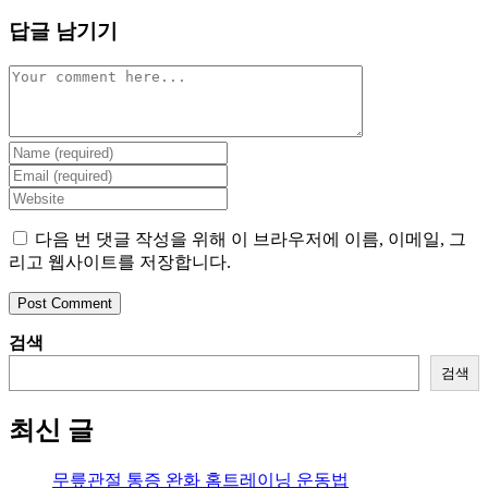
답글 남기기
Comment
Enter
your
Enter
name
your
Enter
or
email
your
username
address
website
다음 번 댓글 작성을 위해 이 브라우저에 이름, 이메일, 그
to
to
URL
리고 웹사이트를 저장합니다.
comment
comment
(optional)
검색
검색
최신 글
무릎관절 통증 완화 홈트레이닝 운동법