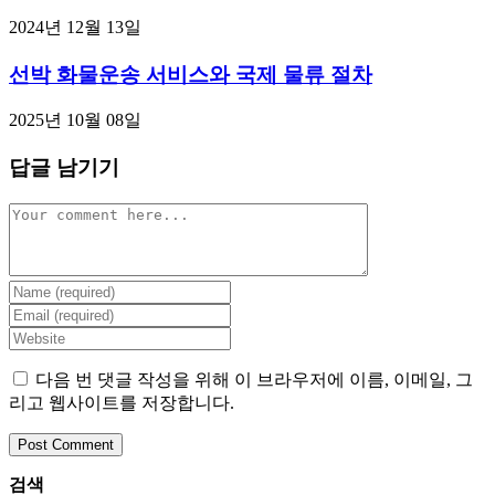
2024년 12월 13일
선박 화물운송 서비스와 국제 물류 절차
2025년 10월 08일
답글 남기기
Comment
Enter
your
Enter
name
your
Enter
or
email
your
username
address
website
다음 번 댓글 작성을 위해 이 브라우저에 이름, 이메일, 그
to
to
URL
리고 웹사이트를 저장합니다.
comment
comment
(optional)
검색