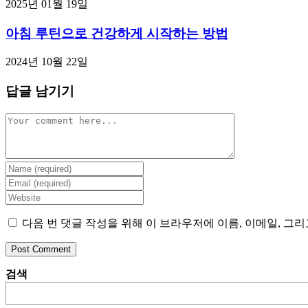
2025년 01월 19일
아침 루틴으로 건강하게 시작하는 방법
2024년 10월 22일
답글 남기기
Comment
Enter
your
Enter
name
your
Enter
or
email
your
username
address
website
다음 번 댓글 작성을 위해 이 브라우저에 이름, 이메일, 그
to
to
URL
comment
comment
(optional)
검색