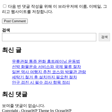
email
your
username
address
website
다음 번 댓글 작성을 위해 이 브라우저에 이름, 이메일, 그
to
to
URL
리고 웹사이트를 저장합니다.
comment
comment
(optional)
검색
검색
최신 글
무릎관절 통증 완화 홈트레이닝 운동법
선박 화물운송 서비스와 국제 물류 절차
일본 역사 여행지 추천 코스와 박물관 관람
세탁기 철거 후 설치까지 필요한 절차
안구 검진 시 필수 검사 항목 정리
최신 댓글
보여줄 댓글이 없습니다.
Copyright - OceanWP Theme by OceanWP