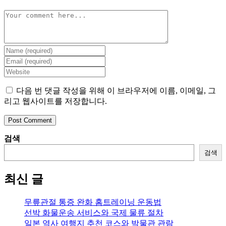
Comment
Enter
your
Enter
name
your
Enter
or
email
your
username
address
website
다음 번 댓글 작성을 위해 이 브라우저에 이름, 이메일, 그
to
to
URL
리고 웹사이트를 저장합니다.
comment
comment
(optional)
검색
검색
최신 글
무릎관절 통증 완화 홈트레이닝 운동법
선박 화물운송 서비스와 국제 물류 절차
일본 역사 여행지 추천 코스와 박물관 관람