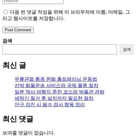
or
email
your
username
address
website
다음 번 댓글 작성을 위해 이 브라우저에 이름, 이메일, 그
to
to
URL
리고 웹사이트를 저장합니다.
comment
comment
(optional)
검색
검색
최신 글
무릎관절 통증 완화 홈트레이닝 운동법
선박 화물운송 서비스와 국제 물류 절차
일본 역사 여행지 추천 코스와 박물관 관람
세탁기 철거 후 설치까지 필요한 절차
안구 검진 시 필수 검사 항목 정리
최신 댓글
보여줄 댓글이 없습니다.