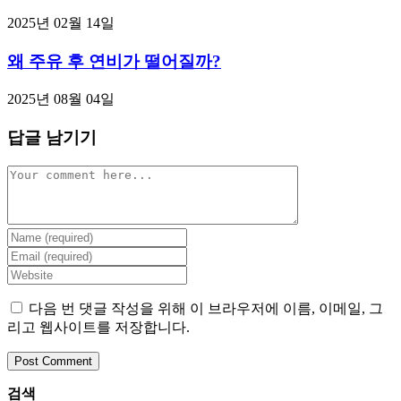
2025년 02월 14일
왜 주유 후 연비가 떨어질까?
2025년 08월 04일
답글 남기기
Comment
Enter
your
Enter
name
your
Enter
or
email
your
username
address
website
다음 번 댓글 작성을 위해 이 브라우저에 이름, 이메일, 그
to
to
URL
리고 웹사이트를 저장합니다.
comment
comment
(optional)
검색