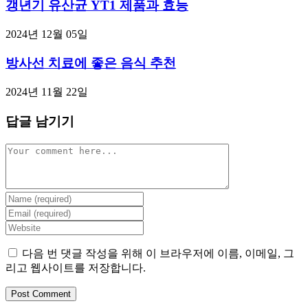
갱년기 유산균 YT1 제품과 효능
2024년 12월 05일
방사선 치료에 좋은 음식 추천
2024년 11월 22일
답글 남기기
Comment
Enter
your
Enter
name
your
Enter
or
email
your
username
address
website
다음 번 댓글 작성을 위해 이 브라우저에 이름, 이메일, 그
to
to
URL
리고 웹사이트를 저장합니다.
comment
comment
(optional)