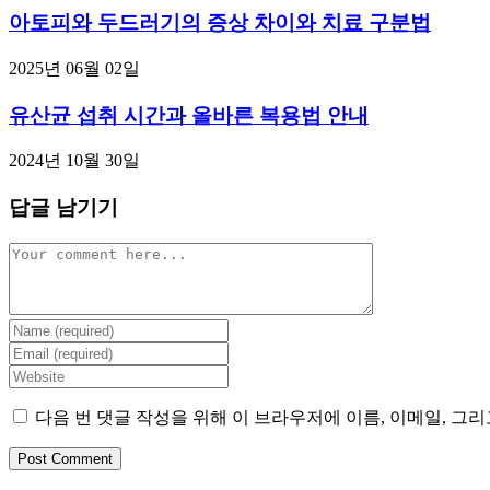
아토피와 두드러기의 증상 차이와 치료 구분법
2025년 06월 02일
유산균 섭취 시간과 올바른 복용법 안내
2024년 10월 30일
답글 남기기
Comment
Enter
your
Enter
name
your
Enter
or
email
your
username
address
website
다음 번 댓글 작성을 위해 이 브라우저에 이름, 이메일, 그
to
to
URL
comment
comment
(optional)