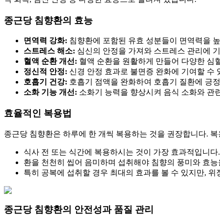
종근당 침향환의 효능
면역력 강화:
침향환에 포함된 유효 성분들이 면역력을 높
스트레스 해소:
심신의 안정을 가져와 스트레스 관리에 
혈액 순환 개선:
혈액 순환을 원활하게 만들어 다양한 심혈
정신적 안정:
신경 안정 효과로 불면증 완화에 기여할 수 
호흡기 건강:
호흡기 점액을 완화하여 호흡기 질환에 긍정
소화 기능 개선:
소화기 능력을 향상시켜 음식 소화와 관련
효율적인 복용법
종근당 침향환은 하루에 한 개씩 복용하는 것을 권장합니다. 복
식사 전 또는 식간에 복용하시는 것이 가장 효과적입니다.
환을 천천히 씹어 음미하며 섭취해야 침향의 풍미와 효능을
특히 공복에 섭취할 경우 최대의 효과를 볼 수 있지만, 
종근당 침향환의 안전성과 품질 관리