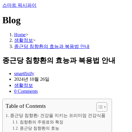
Skip
스마트 픽시파이
to
content
Blog
Home
>
생활정보
>
종근당 침향환의 효능과 복용법 안내
종근당 침향환의 효능과 복용법 안내
Post
smartfixify
author:
Post
2024년 10월 26일
published:
Post
생활정보
category:
Post
0 Comments
comments:
Table of Contents
종근당 침향환: 건강을 지키는 프리미엄 건강식품
침향환의 주원료와 특징
종근당 침향환의 효능